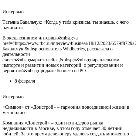
Интервью
Татьяна Бакальчук: «Когда у тебя кризисы, ты знаешь, с чего
начинать»
В эксклюзивном интервью&nbsp;<a
href="https://www.rbc.ru/interview/business/18/12/2023/6579f87
Бакальчук,&nbsp;основатель Wildberries, рассказала о
деятельности
своего&nbsp;маркетплейса,&nbsp;о&nbsp;параллельном
импорте и развитии новых категорий, о регулировании и
вероятной&nbsp;продаже бизнеса и IPO.
8 февраля
Интервью
«Символ» от «Донстрой» – гармония повседневной жизни в
мегаполисе
Компания «Донстрой» – один из лидеров рынка
недвижимости в Москве, в этом году отмечает 30-летний
юбилей. За это время девелоперу удалось создать множество