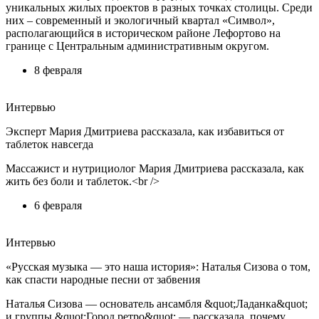
уникальных жилых проектов в разных точках столицы. Среди
них – современный и экологичный квартал «Символ»,
располагающийся в историческом районе Лефортово на
границе с Центральным административным округом.
8 февраля
Интервью
Эксперт Мария Дмитриева рассказала, как избавиться от
таблеток навсегда
Массажист и нутрициолог Мария Дмитриева рассказала, как
жить без боли и таблеток.<br />
6 февраля
Интервью
«Русская музыка — это наша история»: Наталья Сизова о том,
как спасти народные песни от забвения
Наталья Сизова — основатель ансамбля &quot;Ладанка&quot;
и группы &quot;Город ретро&quot; — рассказала, почему