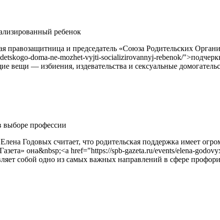
иализированный ребенок
ая правозащитница и председатель «Союза Родительских Орган
ix-iz-detskogo-doma-ne-mozhet-vyjti-socializirovannyj-rebenok/">п
ие вещи — избиения, издевательства и сексуальные домогательс
в выборе профессии
лена Годовых считает, что родительская поддержка имеет огром
а» она&nbsp;<a href="https://spb-gazeta.ru/events/elena-godovyx
авляет собой одно из самых важных направлений в сфере профори