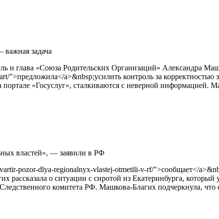
 важная задача
ь и глава «Союза Родительских Организаций» Александра Машкова-
-medkart/">предложила</a>&nbsp;усилить контроль за корректност
на портале «Госуслуг», сталкиваются с неверной информацией. 
ьных властей», — заявили в РФ
-kvartir-pozor-dlya-regionalnyx-vlastej-otmetili-v-rf/">сообщает</
 рассказала о ситуации с сиротой из Екатеринбурга, который у
 Следственного комитета РФ. Машкова-Благих подчеркнула, что 