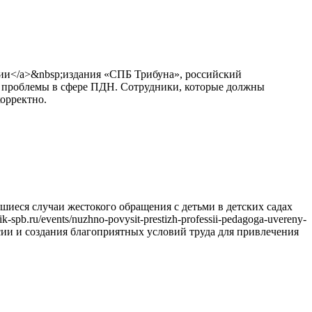
ормации</a>&nbsp;издания «СПБ Трибуна», российский
а проблемы в сфере ПДН. Сотрудники, которые должны
корректно.
иеся случаи жестокого обращения с детьми в детских садах
pb.ru/events/nuzhno-povysit-prestizh-professii-pedagoga-uvereny-
ии и создания благоприятных условий труда для привлечения