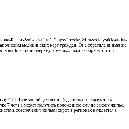
Благих&nbsp;<a href="https://mosday24.ru/society/aleksandra-
ью заполнения медицинских карт граждан. Она обратила внимание
Машкова-Благих подчеркнула необходимость борьбы с этой
a>&nbsp;«СПБ Газета», общественный деятель и председатель
же 7 лет не может получить положенное ему по закону жилье.
система обеспечения жильем сирот в регионах нуждается в