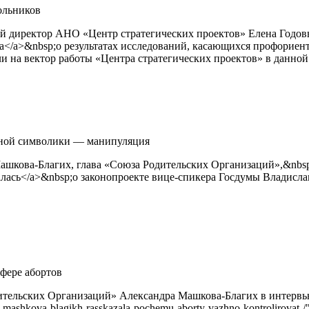
ольников
иректор АНО «Центр стратегических проектов» Елена Годовых&nb
ссказала</a>&nbsp;о результатах исследований, касающихся профор
ли на вектор работы «Центра стратегических проектов» в данной
озной символики — манипуляция
ова-Благих, глава «Союза Родительских Организаций»,&nbsp;<a hr
>высказалась</a>&nbsp;о законопроекте вице-спикера Госдумы Влад
фере абортов
ительских Организаций» Александра Машкова-Благих в интервь
sandra-mashkova-blagikh-rasskazala-pochemu-aborty-vazhno-kontrolir