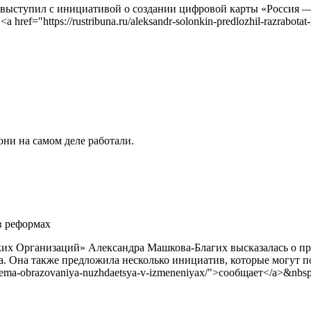
ыступил с инициативой о создании цифровой карты «Россия — 
ef="https://rustribuna.ru/aleksandr-solonkin-predlozhil-razrabota
они на самом деле работали.
в реформах
ских Организаций» Александра Машкова-Благих высказалась о 
. Она также предложила несколько инициатив, которые могут п
-sistema-obrazovaniya-nuzhdaetsya-v-izmeneniyax/">сообщает</a>&n