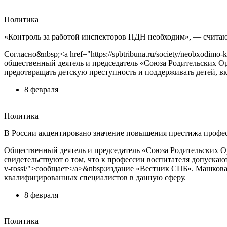
Политика
«Контроль за работой инспекторов ПДН необходим», — считаю
Согласно&nbsp;<a href="https://spbtribuna.ru/society/neobxodimo
общественный деятель и председатель «Союза Родительских 
предотвращать детскую преступность и поддерживать детей, вк
8 февраля
Политика
В России акцентировано значение повышения престижа профес
Общественный деятель и председатель «Союза Родительских Ор
свидетельствуют о том, что к профессии воспитателя допускаются 
v-rossi/">сообщает</a>&nbsp;издание «Вестник СПБ». Машкова
квалифицированных специалистов в данную сферу.
8 февраля
Политика