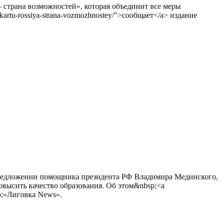
страна возможностей», которая объединит все меры
t-kartu-rossiya-strana-vozmozhnostey/">сообщает</a> издание
предложении помощника президента РФ Владимира Мединского,
овысить качество образования. Об этом&nbsp;<a
bsp;«Лиговка News».