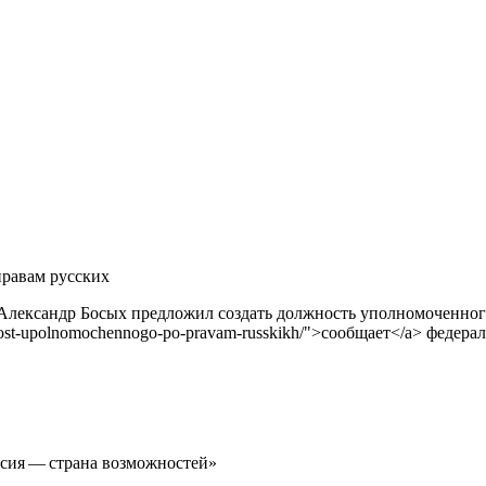
правам русских
Александр Босых предложил создать должность уполномоченного
dolzhnost-upolnomochennogo-po-pravam-russkikh/">сообщает</a> феде
ссия — страна возможностей»