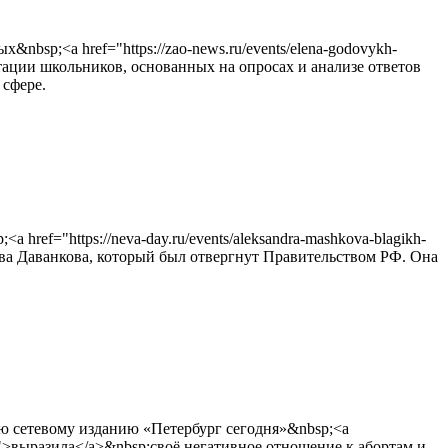
sp;<a href="https://zao-news.ru/events/elena-godovykh-
иентации школьников, основанных на опросах и анализе ответов
 сфере.
ef="https://neva-day.ru/events/aleksandra-mashkova-blagikh-
ислава Даванкова, который был отвергнут Правительством РФ. Она
ю сетевому изданию «Петербург сегодня»&nbsp;<a
ovat-/">выразила</a>&nbsp;своё негативное отношение к абортам и