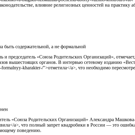
законодательстве, влияние религиозных ценностей на практику 
а быть содержательной, а не формальной
 и председатель «Союза Родительских Организаций», отмечает, 
азов вышестоящих органов. В интервью сетевому изданию «Вести
a-nosit-formalnyy-kharakter-/">отметила</a>, что необходимо перес
енен
ль «Союза Родительских Организаций» Александра Машкова-Благих
>заявила</a>, что полный запрет квадробики в России — это ошиб
обающему поведению.