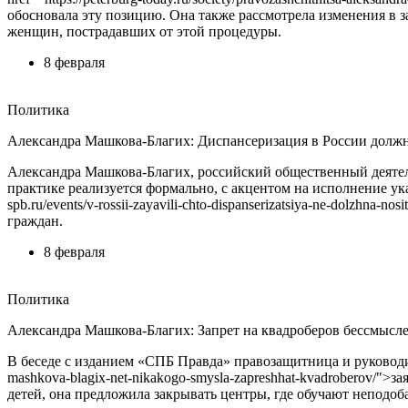
обосновала эту позицию. Она также рассмотрела изменения в 
женщин, пострадавших от этой процедуры.
8 февраля
Политика
Александра Машкова-Благих: Диспансеризация в России должн
Александра Машкова-Благих, российский общественный деятель
практике реализуется формально, с акцентом на исполнение ук
spb.ru/events/v-rossii-zayavili-chto-dispanserizatsiya-ne-dolzhn
граждан.
8 февраля
Политика
Александра Машкова-Благих: Запрет на квадроберов бессмысл
В беседе с изданием «СПБ Правда» правозащитница и руководите
mashkova-blagix-net-nikakogo-smysla-zapreshhat-kvadroberov/"
детей, она предложила закрывать центры, где обучают непод