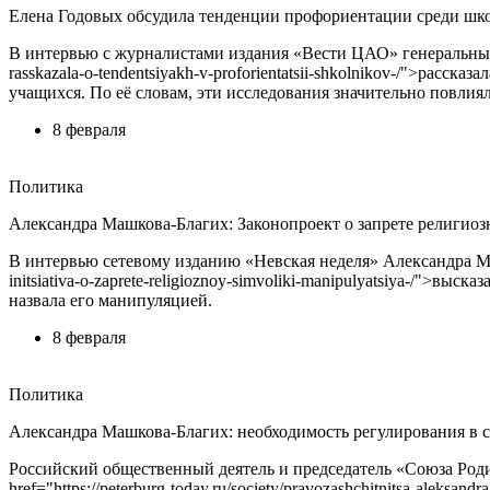
Елена Годовых обсудила тенденции профориентации среди шк
В интервью с журналистами издания «Вести ЦАО» генеральный д
rasskazala-o-tendentsiyakh-v-proforientatsii-shkolnikov-/">ра
учащихся. По её словам, эти исследования значительно повлия
8 февраля
Политика
Александра Машкова-Благих: Законопроект о запрете религи
В интервью сетевому изданию «Невская неделя» Александра Машк
initsiativa-o-zaprete-religioznoy-simvoliki-manipulyatsiya-/"
назвала его манипуляцией.
8 февраля
Политика
Александра Машкова-Благих: необходимость регулирования в с
Российский общественный деятель и председатель «Союза Род
href="https://peterburg-today.ru/society/pravozashchitnitsa-alek