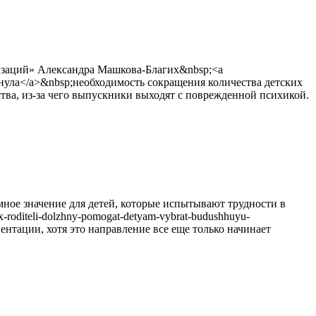
изаций» Александра Машкова-Благих&nbsp;<a
одчеркнула</a>&nbsp;необходимость сокращения количества детских
тва, из-за чего выпускники выходят с поврежденной психикой.
ное значение для детей, которые испытывают трудности в
-roditeli-dolzhny-pomogat-detyam-vybrat-budushhuyu-
ентации, хотя это направление все еще только начинает