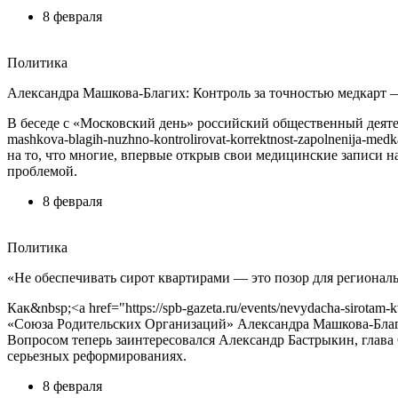
8 февраля
Политика
Александра Машкова-Благих: Контроль за точностью медкарт —
В беседе с «Московский день» российский общественный деятел
mashkova-blagih-nuzhno-kontrolirovat-korrektnost-zapolnenija
на то, что многие, впервые открыв свои медицинские записи 
проблемой.
8 февраля
Политика
«Не обеспечивать сирот квартирами — это позор для регионал
Как&nbsp;<a href="https://spb-gazeta.ru/events/nevydacha-sirotam
«Союза Родительских Организаций» Александра Машкова-Благих
Вопросом теперь заинтересовался Александр Бастрыкин, глава
серьезных реформированиях.
8 февраля