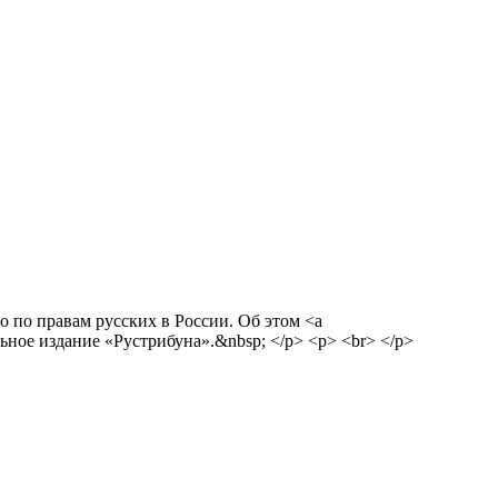
 по правам русских в России. Об этом <a
ральное издание «Рустрибуна».&nbsp; </p> <p> <br> </p>