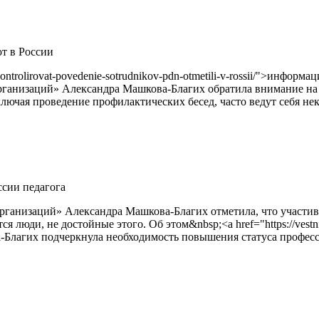
т в России
-kontrolirovat-povedenie-sotrudnikov-pdn-otmetili-v-rossii/">инф
Организаций» Александра Машкова-Благих обратила внимание н
лючая проведение профилактических бесед, часто ведут себя не
сии педагога
ганизаций» Александра Машкова-Благих отметила, что участивш
люди, не достойные этого. Об этом&nbsp;<a href="https://vestnik-s
-Благих подчеркнула необходимость повышения статуса професс