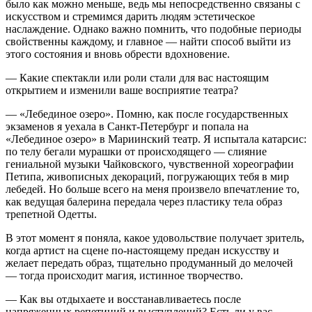
было как можно меньше, ведь мы непосредственно связаны с
искусством и стремимся дарить людям эстетическое
наслаждение. Однако важно помнить, что подобные периоды
свойственны каждому, и главное — найти способ выйти из
этого состояния и вновь обрести вдохновение.
— Какие спектакли или роли стали для вас настоящим
открытием и изменили ваше восприятие театра?
— «Лебединое озеро». Помню, как после государственных
экзаменов я уехала в Санкт-Петербург и попала на
«Лебединое озеро» в Мариинский театр. Я испытала катарсис:
по телу бегали мурашки от происходящего — слияние
гениальной музыки Чайковского, чувственной хореографии
Петипа, живописных декораций, погружающих тебя в мир
лебедей. Но больше всего на меня произвело впечатление то,
как ведущая балерина передала через пластику тела образ
трепетной Одетты.
В этот момент я поняла, какое удовольствие получает зритель,
когда артист на сцене по-настоящему предан искусству и
желает передать образ, тщательно продуманный до мелочей
— тогда происходит магия, истинное творчество.
— Как вы отдыхаете и восстанавливаетесь после
напряженных репетиций и выступлений? Есть ли у вас