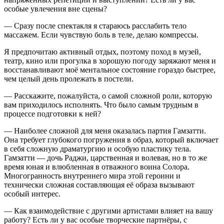
особые увлечения вне сцены?
— Сразу после спектакля я стараюсь расслабить тело
массажем. Если чувствую боль в теле, делаю компрессы.
Я предпочитаю активный отдых, поэтому поход в музей,
театр, кино или прогулка в хорошую погоду заряжают меня и
восстанавливают моё ментальное состояние гораздо быстрее,
чем целый день пролежать в постели.
— Расскажите, пожалуйста, о самой сложной роли, которую
вам приходилось исполнять. Что было самым трудным в
процессе подготовки к ней?
— Наиболее сложной для меня оказалась партия Гамзатти.
Она требует глубокого погружения в образ, который включает
в себя сложную драматургию и особую пластику тела.
Гамзатти — дочь Раджи, царственная и волевая, но в то же
время юная и влюбленная в отважного воина Солора.
Многогранность внутреннего мира этой героини и
технически сложная составляющая её образа вызывают
особый интерес.
— Как взаимодействие с другими артистами влияет на вашу
работу? Есть ли у вас особые творческие партнёры, с