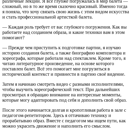
различные лекции. Я всё глубже погружалась в мир балета —
сложный, но в то же время сказочно красивый. Именно тогда
я поняла, что хочу связать свою жизнь с этим видом искусства
и стать профессиональной артисткой балета.
— Каждая роль требует от вас глубокого погружения. Как вы
работаете над созданием образа, и какие техники вам в этом
помогают?
— Прежде чем приступить к подготовке партии, я изучаю
историю создания балета, а также биографию композитора и
хореографа, которые работали над спектаклем. Кроме того, я
читаю литературное произведение, на основе которого
поставлен балет. Всё это помогает мне погрузиться в
исторический контекст и привнести в партию своё видение.
Затем я начинаю смотреть видео с разными исполнителями,
чтобы выучить хореографический текст. При дальнейших
просмотрах я обращаю внимание на интересные моменты,
которые могу адаптировать под себя и дополнить свой образ.
После этого начинается долгая и кропотливая работа в зале с
педагогом-репетитором. Здесь я оттачиваю технику и
прорабатываю образ. Вместе с педагогом мы ищем пути, как
можно украсить движение и наполнить его смыслом.