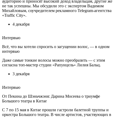
аудиторию и приносят высокий доход владельцам, другие же
не так успешны. Мы обсудили это с экспертом Вадимом
Михайловым, соучредителем рекламного Telegram-агентства
«Traffic City».
4 декабря
Интервью
Всё, что вы хотели спросить о загущении волос, — в одном
интервью
Даже самые тонкие волосы можно преобразить — с этим
согласна топ-мастер студии «Рапунцель» Лилия Бальц.
3 декабря
Интервью
От Пекина до Шэньчжэня: Дарина Мосеева о триумфе
Большого театра в Китае
С 7 по 15 мая в Китае прошли гастроли балетной труппы и
оркестра Большого театра. В числе артистов, участвующих в