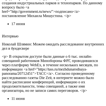
создания индустриальных парков и технопарков. По данному
вопросу было <a
href="http://government.ru/news/">подписано</a>
постановление Михаила Мишустина. </p>
17 июня
Интервью
Николай Шлямин: Можем ожидать расследование внутренних
дел в бундесвере
<p> В открытом доступе были данные о 6 тыс. онлайн-
совещаний работников Минобороны ФРГ, проводившихся
через платформу WebEx, в течение нескольких месяцев, по
информации <a href="https://tass.ru/mezhdunarodnaya-
panorama/20712451">ТАСС</a>. Согласно проведенному
расследованию газеты Die Zeit, в интернете можно было
найти расписание конференций, информацию о их
продолжительности, темы совещаний, а также имя
организатора, но не записи самих переговоров. </p>
11 июня