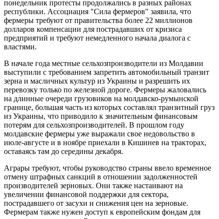
понедельник протесты продолжались в разных районах
республики. Ассоциация "Сила фермеров" заявила, что
фермеры требуют от правительства более 22 миллионов
долларов компенсации для пострадавших от кризиса
предприятий и требуют немедленного начала диалога с
властями.
В начале года местные сельхозпроизводители из Молдавии
выступили с требованием запретить автомобильный транзит
зерна и масличных культур из Украины и разрешить их
перевозку только по железной дороге. Фермеры жаловались
на длинные очереди грузовиков на молдавско-румынской
границе, большая часть из которых составлял транзитный груз
из Украины, что приводило к значительным финансовым
потерям для сельхозпроизводителей. В прошлом году
молдавские фермеры уже выражали свое недовольство в
июле-августе и в ноябре приехали в Кишинев на тракторах,
оставаясь там до середины декабря.
Аграры требуют, чтобы руководство страны ввело временное
отмену штрафных санкций в отношении задолженностей
производителей зерновых. Они также настаивают на
увеличении финансовой поддержки для сектора,
пострадавшего от засухи и снижения цен на зерновые.
Фермерам также нужен доступ к европейским фондам для