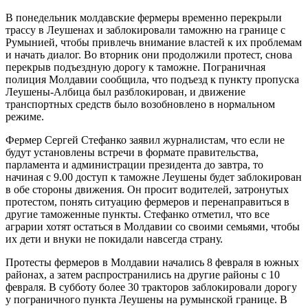
В понедельник молдавские фермеры временно перекрыли
трассу в Леушенах и заблокировали таможню на границе с
Румынией, чтобы привлечь внимание властей к их проблемам
и начать диалог. Во вторник они продолжили протест, снова
перекрыв подъездную дорогу к таможне. Пограничная
полиция Молдавии сообщила, что подъезд к пункту пропуска
Леушены-Албица был разблокирован, и движение
транспортных средств было возобновлено в нормальном
режиме.
Фермер Сергей Стефанко заявил журналистам, что если не
будут установлены встречи в формате правительства,
парламента и администрации президента до завтра, то
начиная с 9.00 доступ к таможне Леушены будет заблокирован
в обе стороны движения. Он просит водителей, затронутых
протестом, понять ситуацию фермеров и перенаправиться в
другие таможенные пункты. Стефанко отметил, что все
аграрии хотят остаться в Молдавии со своими семьями, чтобы
их дети и внуки не покидали навсегда страну.
Протесты фермеров в Молдавии начались 8 февраля в южных
районах, а затем распространились на другие районы с 10
февраля. В субботу более 30 тракторов заблокировали дорогу
у пограничного пункта Леушены на румынской границе. В