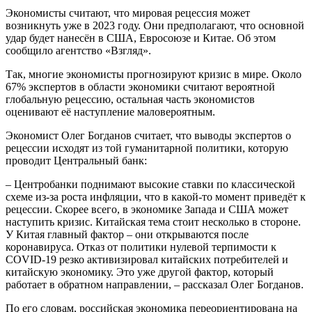
Экономисты считают, что мировая рецессия может
возникнуть уже в 2023 году. Они предполагают, что основной
удар будет нанесён в США, Евросоюзе и Китае. Об этом
сообщило агентство «Взгляд».
Так, многие экономисты прогнозируют кризис в мире. Около
67% экспертов в области экономики считают вероятной
глобальную рецессию, остальная часть экономистов
оценивают её наступление маловероятным.
Экономист Олег Богданов считает, что выводы экспертов о
рецессии исходят из той гуманитарной политики, которую
проводит Центральный банк:
– Центробанки поднимают высокие ставки по классической
схеме из-за роста инфляции, что в какой-то момент приведёт к
рецессии. Скорее всего, в экономике Запада и США может
наступить кризис. Китайская тема стоит несколько в стороне.
У Китая главный фактор – они открываются после
коронавируса. Отказ от политики нулевой терпимости к
COVID-19 резко активизировал китайских потребителей и
китайскую экономику. Это уже другой фактор, который
работает в обратном направлении, – рассказал Олег Богданов.
По его словам, российская экономика переориентирована на