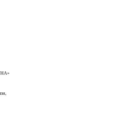
УНА»
зи,