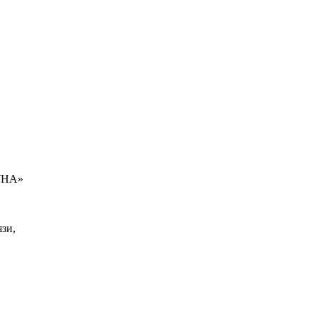
УНА»
зи,